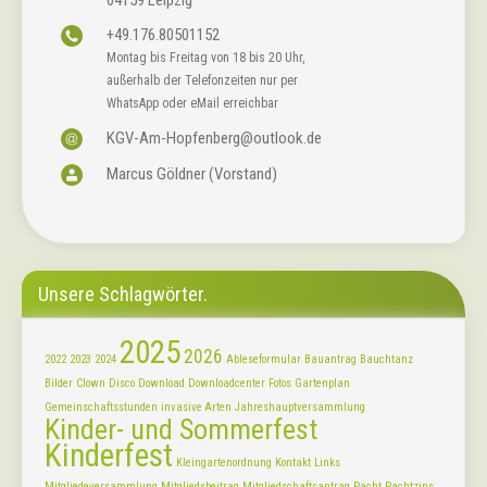
+49.176.80501152
Montag bis Freitag von 18 bis 20 Uhr,
außerhalb der Telefonzeiten nur per
WhatsApp oder eMail erreichbar
KGV-Am-Hopfenberg@outlook.de
Marcus Göldner (Vorstand)
Unsere Schlagwörter.
2025
2026
2022
2023
2024
Ableseformular
Bauantrag
Bauchtanz
Bilder
Clown
Disco
Download
Downloadcenter
Fotos
Gartenplan
Gemeinschaftsstunden
invasive Arten
Jahreshauptversammlung
Kinder- und Sommerfest
Kinderfest
Kleingartenordnung
Kontakt
Links
Mitgliedeversammlung
Mitgliedsbeitrag
Mitgliedschaftsantrag
Pacht
Pachtzins