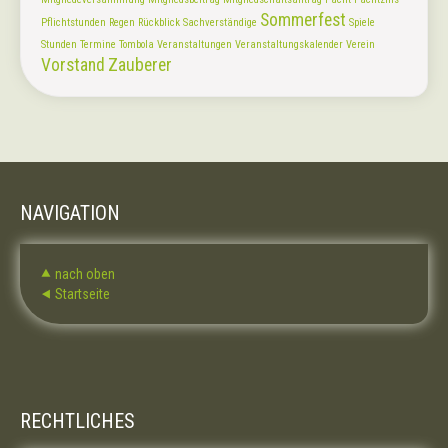
Sommerfest
Pflichtstunden
Regen
Rückblick
Sachverständige
Spiele
Stunden
Termine
Tombola
Veranstaltungen
Veranstaltungskalender
Verein
Vorstand
Zauberer
NAVIGATION
⯅ nach oben
⯇ Startseite
RECHTLICHES