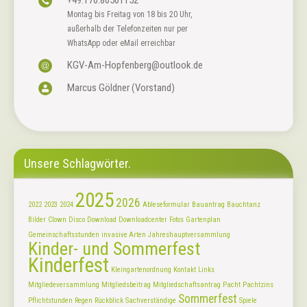
Montag bis Freitag von 18 bis 20 Uhr,
außerhalb der Telefonzeiten nur per
WhatsApp oder eMail erreichbar
KGV-Am-Hopfenberg@outlook.de
Marcus Göldner (Vorstand)
Unsere Schlagwörter.
2025
2026
2022
2023
2024
Ableseformular
Bauantrag
Bauchtanz
Bilder
Clown
Disco
Download
Downloadcenter
Fotos
Gartenplan
Gemeinschaftsstunden
invasive Arten
Jahreshauptversammlung
Kinder- und Sommerfest
Kinderfest
Kleingartenordnung
Kontakt
Links
Mitgliedeversammlung
Mitgliedsbeitrag
Mitgliedschaftsantrag
Pacht
Pachtzins
Sommerfest
Pflichtstunden
Regen
Rückblick
Sachverständige
Spiele