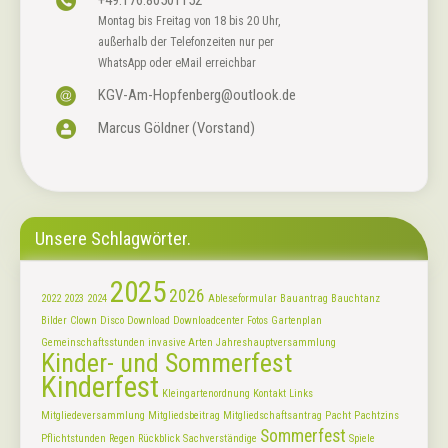
Montag bis Freitag von 18 bis 20 Uhr,
außerhalb der Telefonzeiten nur per
WhatsApp oder eMail erreichbar
KGV-Am-Hopfenberg@outlook.de
Marcus Göldner (Vorstand)
Unsere Schlagwörter.
2025
2026
2022
2023
2024
Ableseformular
Bauantrag
Bauchtanz
Bilder
Clown
Disco
Download
Downloadcenter
Fotos
Gartenplan
Gemeinschaftsstunden
invasive Arten
Jahreshauptversammlung
Kinder- und Sommerfest
Kinderfest
Kleingartenordnung
Kontakt
Links
Mitgliedeversammlung
Mitgliedsbeitrag
Mitgliedschaftsantrag
Pacht
Pachtzins
Sommerfest
Pflichtstunden
Regen
Rückblick
Sachverständige
Spiele