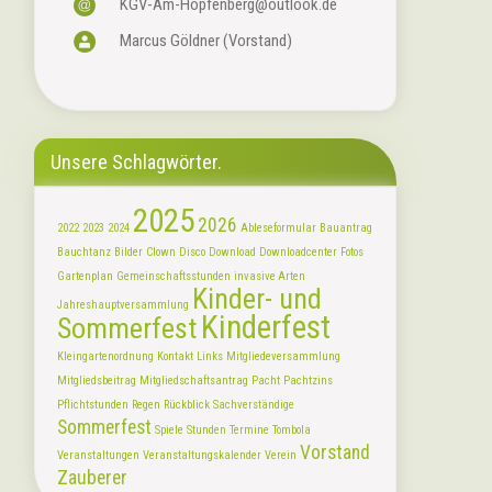
KGV-Am-Hopfenberg@outlook.de
Marcus Göldner (Vorstand)
Unsere Schlagwörter.
2025
2026
2022
2023
2024
Ableseformular
Bauantrag
Bauchtanz
Bilder
Clown
Disco
Download
Downloadcenter
Fotos
Gartenplan
Gemeinschaftsstunden
invasive Arten
Kinder- und
Jahreshauptversammlung
Kinderfest
Sommerfest
Kleingartenordnung
Kontakt
Links
Mitgliedeversammlung
Mitgliedsbeitrag
Mitgliedschaftsantrag
Pacht
Pachtzins
Pflichtstunden
Regen
Rückblick
Sachverständige
Sommerfest
Spiele
Stunden
Termine
Tombola
Vorstand
Veranstaltungen
Veranstaltungskalender
Verein
Zauberer